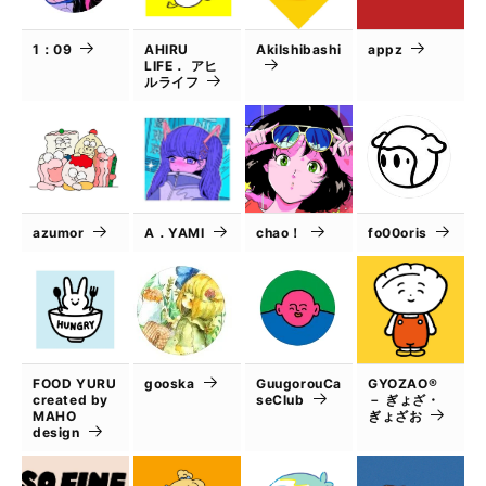
1：09
AHIRU
AkiIshibashi
appz
LIFE． アヒ
ルライフ
azumor
A．YAMI
chao！
fo00oris
FOOD YURU
gooska
GuugorouCa
GYOZAO®
created by
seClub
－ ぎょざ・
MAHO
ぎょざお
design