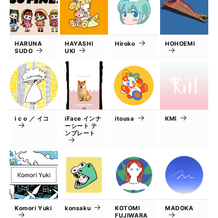
HARUNA
HAYASHI
Hiroko
HOHOEMI
SUDO
UKI
i c o ／ イコ
iFace インナ
itousa
KMI
ーシート テ
ンプレート
Komori Yuki
konsaku
KOTOMI
MADOKA
FUJIWARA