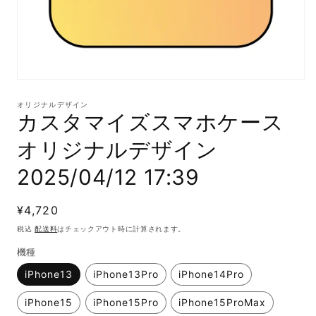
モ
ー
オリジナルデザイン
ダ
カスタマイズスマホケース
ル
で
オリジナルデザイン
メ
デ
2025/04/12 17:39
ィ
ア
(1)
通
¥4,720
を
開
常
税込
配送料
はチェックアウト時に計算されます。
く
価
機種
格
iPhone13
iPhone13Pro
iPhone14Pro
iPhone15
iPhone15Pro
iPhone15ProMax