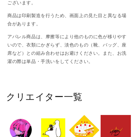
ジ
ジ
ございます。
ナ
ナ
商品は印刷製造を行うため、画面上の見た目と異なる場
ル
ル
デ
デ
合があります。
ザ
ザ
アパレル商品は、摩擦等により他のものに色が移りやす
イ
イ
いので、衣類にかぎらず、淡色のもの（靴、バッグ、座
ン
ン
2025/04/12
2025/04/12
席など）との組み合わせはお避けください。また、お洗
17:39
17:39
濯の際は単品・手洗いをしてください。
の
の
数
数
量
量
を
を
クリエイター一覧
減
増
ら
や
す
す