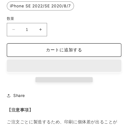
iPhone SE 2022/SE 2020/8/7
数量
カ
カ
ス
ス
タ
タ
カートに追加する
マ
マ
イ
イ
ズ
ズ
ス
ス
マ
マ
ホ
ホ
ケ
ケ
Share
ー
ー
ス
ス
【注意事項】
オ
オ
リ
リ
ご注文ごとに製造するため、印刷に個体差が出ることが