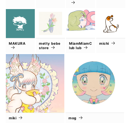
MAKURA
metty bebe
MiamMiamC
michi
store
lub lub
miki
mog