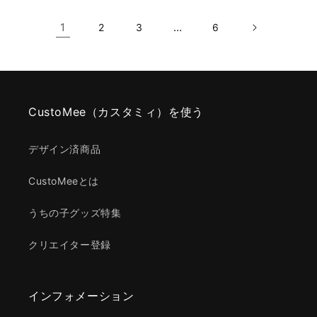
1
…
2
3
6
CustoMee（カスタミィ）を使う
デザイン済商品
CustoMeeとは
うちの子グッズ特集
クリエイター登録
インフォメーション