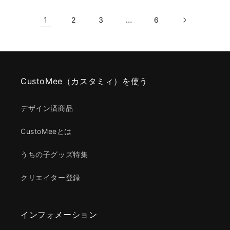
1
…
2
3
6
CustoMee（カスタミィ）を使う
デザイン済商品
CustoMeeとは
うちの子グッズ特集
クリエイター登録
インフォメーション