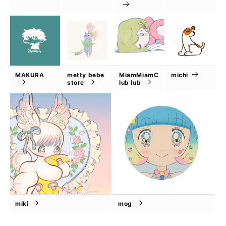
MAKURA
metty bebe
MiamMiamC
michi
store
lub lub
miki
mog