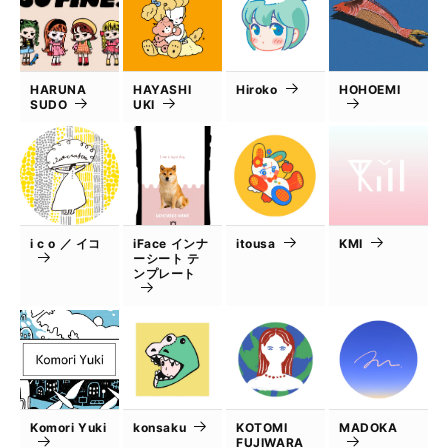
HARUNA
HAYASHI
Hiroko
HOHOEMI
SUDO
UKI
i c o ／ イコ
iFace インナ
itousa
KMI
ーシート テ
ンプレート
Komori Yuki
konsaku
KOTOMI
MADOKA
FUJIWARA