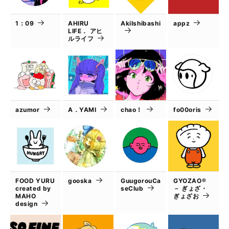
1：09
AHIRU
AkiIshibashi
appz
LIFE． アヒ
ルライフ
azumor
A．YAMI
chao！
fo00oris
FOOD YURU
gooska
GuugorouCa
GYOZAO®
created by
seClub
－ ぎょざ・
MAHO
ぎょざお
design