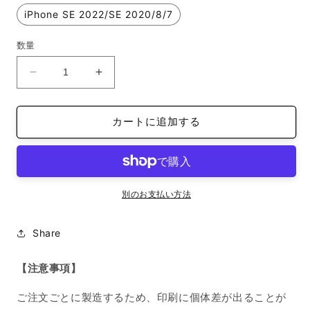
iPhone SE 2022/SE 2020/8/7
数量
カ
カ
ス
ス
タ
タ
カートに追加する
マ
マ
イ
イ
ズ
ズ
ス
ス
マ
マ
別のお支払い方法
ホ
ホ
ケ
ケ
Share
ー
ー
ス
ス
【注意事項】
オ
オ
リ
リ
ご注文ごとに製造するため、印刷に個体差が出ることが