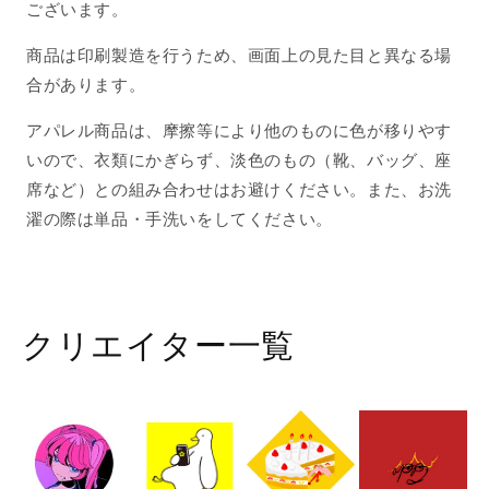
ジ
ジ
ございます。
ナ
ナ
商品は印刷製造を行うため、画面上の見た目と異なる場
ル
ル
デ
デ
合があります。
ザ
ザ
アパレル商品は、摩擦等により他のものに色が移りやす
イ
イ
いので、衣類にかぎらず、淡色のもの（靴、バッグ、座
ン
ン
2025/04/12
2025/04/12
席など）との組み合わせはお避けください。また、お洗
17:35
17:35
濯の際は単品・手洗いをしてください。
の
の
数
数
量
量
を
を
クリエイター一覧
減
増
ら
や
す
す