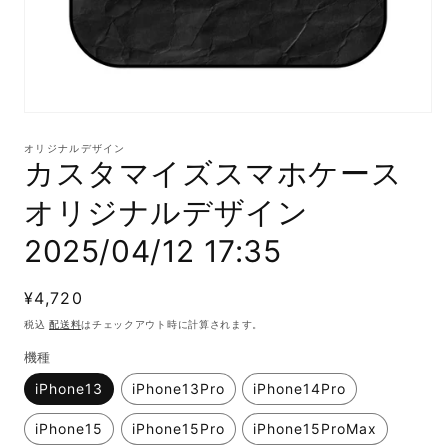
モ
ー
オリジナルデザイン
ダ
カスタマイズスマホケース
ル
で
オリジナルデザイン
メ
デ
2025/04/12 17:35
ィ
ア
(1)
通
¥4,720
を
開
常
税込
配送料
はチェックアウト時に計算されます。
く
価
機種
格
iPhone13
iPhone13Pro
iPhone14Pro
iPhone15
iPhone15Pro
iPhone15ProMax