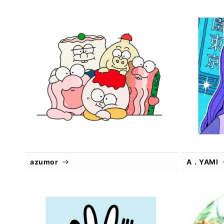
azumor
A．YAMI