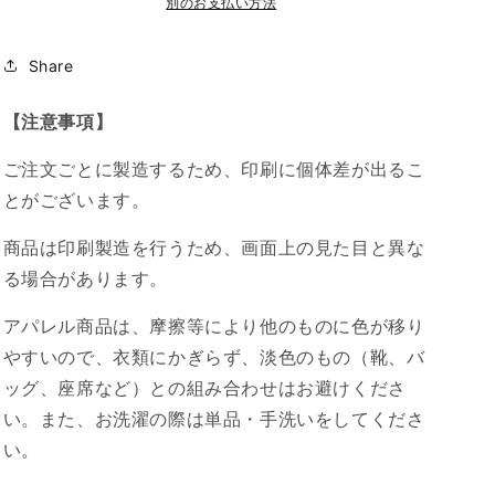
マ
マ
別のお支払い方法
ホ
ホ
ケ
ケ
Share
ー
ー
ス
ス
【注意事項】
オ
オ
リ
リ
ご注文ごとに製造するため、印刷に個体差が出るこ
ジ
ジ
とがございます。
ナ
ナ
ル
ル
商品は印刷製造を行うため、画面上の見た目と異な
デ
デ
る場合があります。
ザ
ザ
イ
イ
アパレル商品は、摩擦等により他のものに色が移り
ン
ン
やすいので、衣類にかぎらず、淡色のもの（靴、バ
2025/03/26
2025/03/26
ッグ、座席など）との組み合わせはお避けくださ
10:30
10:30
い。また、お洗濯の際は単品・手洗いをしてくださ
の
の
い。
数
数
量
量