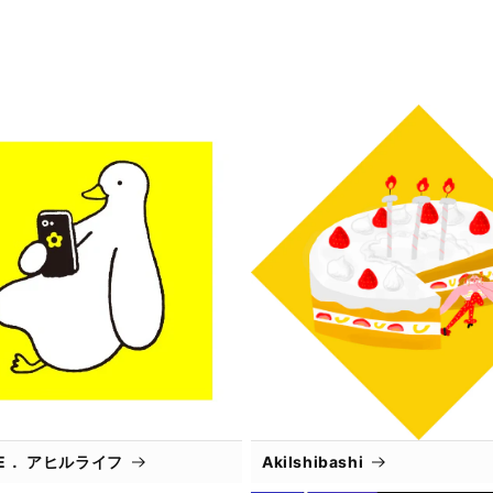
IFE． アヒルライフ
AkiIshibashi