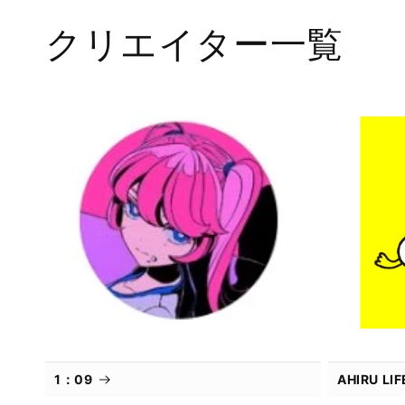
で
メ
クリエイター一覧
デ
ィ
ア
(1)
を
開
く
1：09
AHIRU L