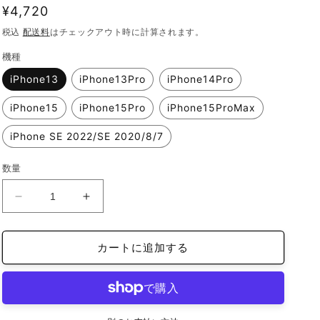
通
¥4,720
常
税込
配送料
はチェックアウト時に計算されます。
価
機種
格
iPhone13
iPhone13Pro
iPhone14Pro
iPhone15
iPhone15Pro
iPhone15ProMax
iPhone SE 2022/SE 2020/8/7
数量
カ
カ
ス
ス
タ
タ
カートに追加する
マ
マ
イ
イ
ズ
ズ
ス
ス