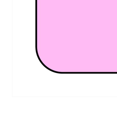
モ
ー
ダ
ル