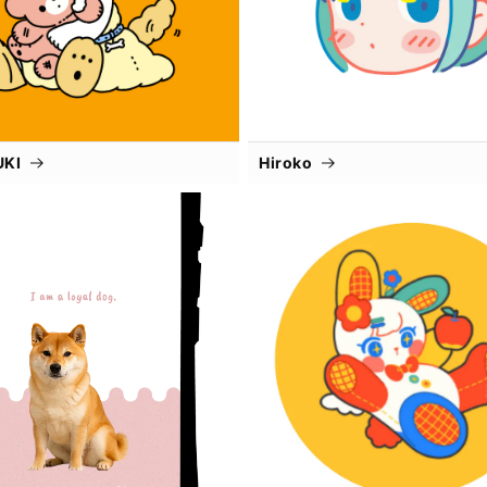
UKI
Hiroko