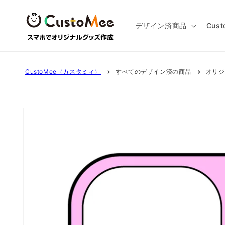
コンテ
ンツに
進む
デザイン済商品
Cus
CustoMee（カスタミィ）
すべてのデザイン済の商品
オリジ
商品情
報にス
キップ