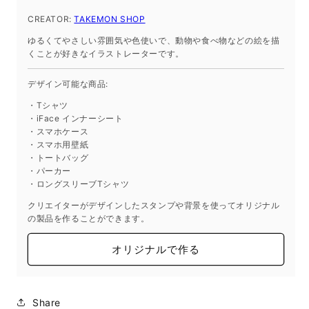
シ
シ
ャ
ャ
CREATOR:
TAKEMON SHOP
ツ
ツ
ゆるくてやさしい雰囲気や色使いで、動物や食べ物などの絵を描
コ
コ
くことが好きなイラストレーターです。
ッ
ッ
ト
ト
デザイン可能な商品:
ン
ン
・Tシャツ
TAKEMON
TAKEMON
・iFace インナーシート
SHOP
SHOP
・スマホケース
240727_02
240727_02
・スマホ用壁紙
・トートバッグ
の
の
・パーカー
数
数
・ロングスリーブTシャツ
量
量
クリエイターがデザインしたスタンプや背景を使ってオリジナル
を
を
の製品を作ることができます。
減
増
ら
や
オリジナルで作る
す
す
Share