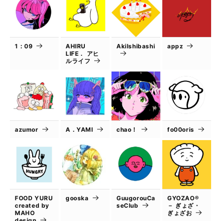
1：09
AHIRU
AkiIshibashi
appz
LIFE． アヒ
ルライフ
azumor
A．YAMI
chao！
fo00oris
FOOD YURU
gooska
GuugorouCa
GYOZAO®
created by
seClub
－ ぎょざ・
MAHO
ぎょざお
design