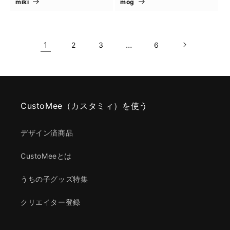
miki
mog
1
…
2
3
6
CustoMee（カスタミィ）を使う
デザイン済商品
CustoMeeとは
うちの子グッズ特集
クリエイター登録