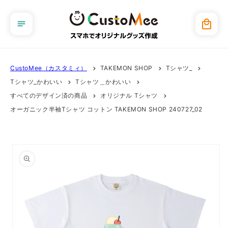
コンテ
ンツに
カ
進む
ー
ト
CustoMee（カスタミィ）
TAKEMON SHOP
Tシャツ_
Tシャツ_かわいい
Tシャツ＿かわいい
すべてのデザイン済の商品
オリジナル Tシャツ
オーガニック半袖Tシャツ コットン TAKEMON SHOP 240727_02
商品情
報にス
キップ