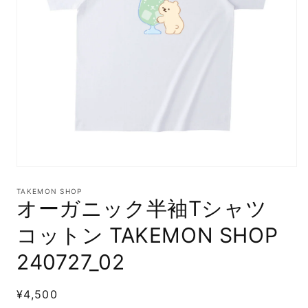
モ
ー
TAKEMON SHOP
ダ
オーガニック半袖Tシャツ
ル
で
コットン TAKEMON SHOP
メ
デ
240727_02
ィ
ア
(1)
通
¥4,500
を
開