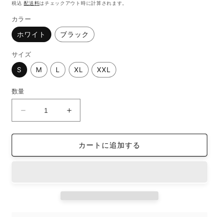
常
税込
配送料
はチェックアウト時に計算されます。
く
価
カラー
格
ホワイト
ブラック
サイズ
S
M
L
XL
XXL
数量
オ
オ
ー
ー
ガ
ガ
カートに追加する
ニ
ニ
ッ
ッ
ク
ク
半
半
袖
袖
T
T