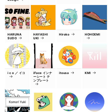
HARUNA
HAYASHI
Hiroko
HOHOEMI
SUDO
UKI
i c o ／ イコ
iFace インナ
itousa
KMI
ーシート テ
ンプレート