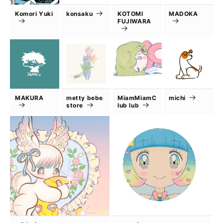
Komori Yuki
konsaku
KOTOMI
MADOKA
FUJIWARA
MAKURA
metty bebe
MiamMiamC
michi
store
lub lub