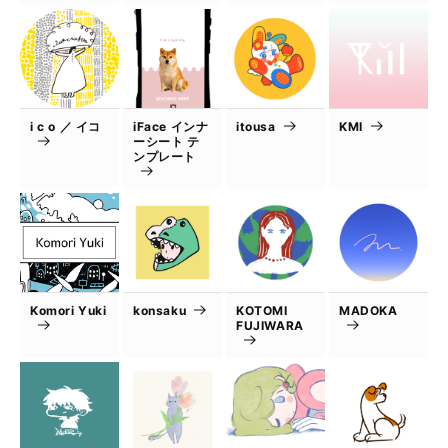
i c o ／ イコ
iFace インナ
itousa
KMI
ーシート テ
ンプレート
Komori Yuki
konsaku
KOTOMI
MADOKA
FUJIWARA