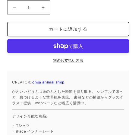
オ
オ
ー
ー
ガ
ガ
カートに追加する
ニ
ニ
ッ
ッ
ク
ク
半
半
袖
袖
別のお支払い方法
T
T
シ
シ
ャ
ャ
CREATOR:
onsa animal shop
ツ
ツ
かわいいどうぶつ達のふとした瞬間を切り取る。 シンプルでほっ
コ
コ
と一息つけるような世界観を表現。 書籍などの挿絵からグッズイ
ラスト提供、webページなど幅広く活動中。
ッ
ッ
ト
ト
デザイン可能な商品:
ン
ン
ブ
ブ
・Tシャツ
・iFace インナーシート
ラ
ラ