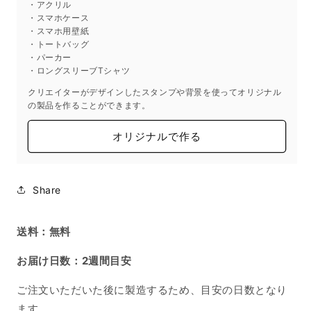
・アクリル
ッ
ッ
・スマホケース
ク
ク
・スマホ用壁紙
L
L
・トートバッグ
・パーカー
サ
サ
・ロングスリーブTシャツ
イ
イ
ズ
ズ
クリエイターがデザインしたスタンプや背景を使ってオリジナル
の製品を作ることができます。
ガ
ガ
チ
チ
オリジナルで作る
ャ
ャ
の
の
数
数
Share
量
量
を
を
減
増
送料：無料
ら
や
す
す
お届け日数：2週間目安
ご注文いただいた後に製造するため、目安の日数となり
ます。