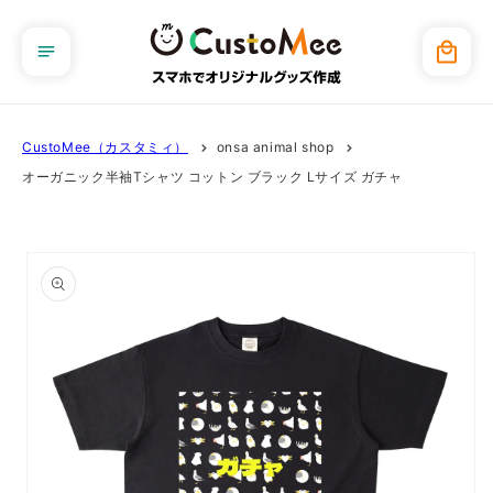
コンテ
ンツに
カ
進む
ー
ト
CustoMee（カスタミィ）
onsa animal shop
オーガニック半袖Tシャツ コットン ブラック Lサイズ ガチャ
商品情
報にス
キップ