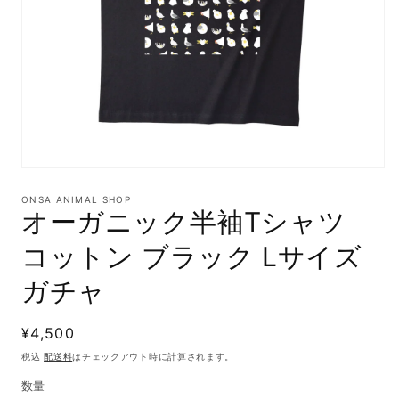
モ
ー
ONSA ANIMAL SHOP
ダ
オーガニック半袖Tシャツ
ル
で
コットン ブラック Lサイズ
メ
デ
ガチャ
ィ
ア
(1)
通
¥4,500
を
開
常
税込
配送料
はチェックアウト時に計算されます。
く
価
数量
格