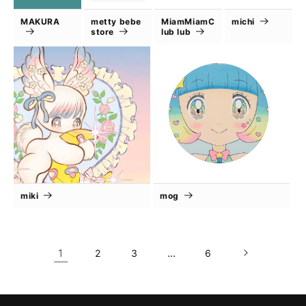
MAKURA
metty bebe
MiamMiamC
michi
store
lub lub
miki
mog
1
…
2
3
6