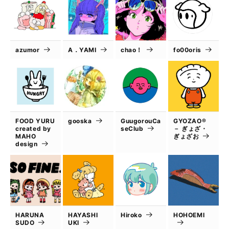
azumor
A．YAMI
chao！
fo00oris
FOOD YURU
gooska
GuugorouCa
GYOZAO®
created by
seClub
－ ぎょざ・
MAHO
ぎょざお
design
HARUNA
HAYASHI
Hiroko
HOHOEMI
SUDO
UKI