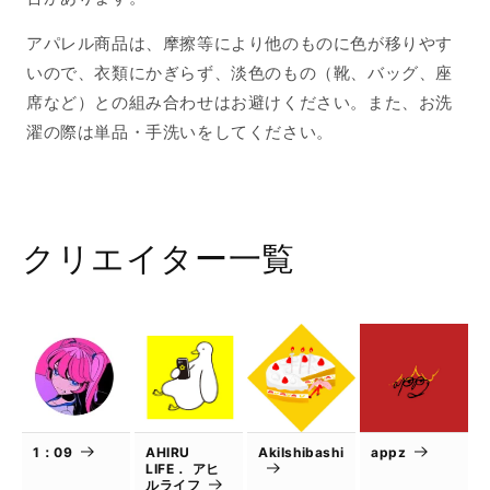
ュ
ュ
アパレル商品は、摩擦等により他のものに色が移りやす
ラ
ラ
ル
ル
いので、衣類にかぎらず、淡色のもの（靴、バッグ、座
S
S
席など）との組み合わせはお避けください。また、お洗
サ
サ
濯の際は単品・手洗いをしてください。
イ
イ
ズ
ズ
の
の
数
数
クリエイター一覧
量
量
を
を
減
増
ら
や
す
す
1：09
AHIRU
AkiIshibashi
appz
LIFE． アヒ
ルライフ