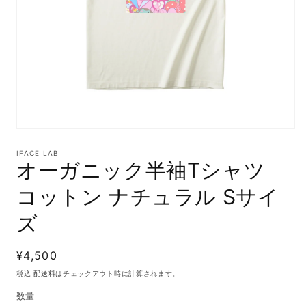
モ
ー
IFACE LAB
ダ
オーガニック半袖Tシャツ
ル
で
コットン ナチュラル Sサイ
メ
デ
ズ
ィ
ア
(1)
通
¥4,500
を
開
常
税込
配送料
はチェックアウト時に計算されます。
く
価
数量
格