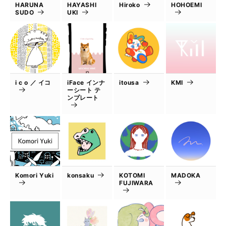
HARUNA
HAYASHI
Hiroko
HOHOEMI
SUDO
UKI
i c o ／ イコ
iFace インナ
itousa
KMI
ーシート テ
ンプレート
Komori Yuki
konsaku
KOTOMI
MADOKA
FUJIWARA