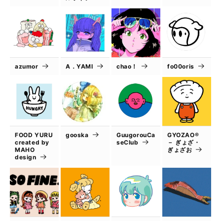
azumor
A．YAMI
chao！
fo00oris
FOOD YURU
gooska
GuugorouCa
GYOZAO®
created by
seClub
－ ぎょざ・
MAHO
ぎょざお
design