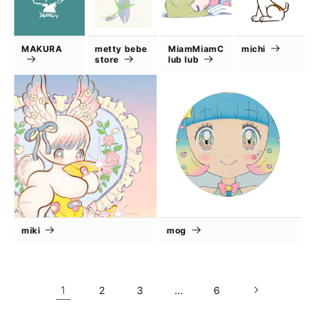
MAKURA
metty bebe
MiamMiamC
michi
store
lub lub
miki
mog
1
…
2
3
6