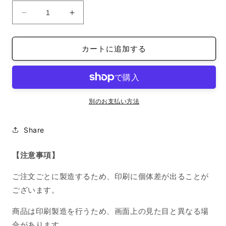
オ
オ
ー
ー
ガ
ガ
カートに追加する
ニ
ニ
ッ
ッ
ク
ク
半
半
袖
袖
別のお支払い方法
T
T
シ
シ
Share
ャ
ャ
ツ
ツ
【注意事項】
コ
コ
ッ
ッ
ご注文ごとに製造するため、印刷に個体差が出ることが
ト
ト
ございます。
ン
ン
ナ
ナ
商品は印刷製造を行うため、画面上の見た目と異なる場
チ
チ
合があります。