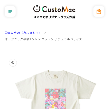
コンテ
ンツに
カ
進む
ー
ト
CustoMee（カスタミィ）
オーガニック半袖Tシャツ コットン ナチュラル Sサイズ
商品情
報にス
キップ