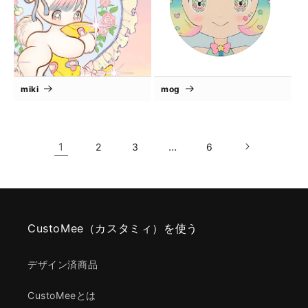
miki
mog
1
…
2
3
6
CustoMee（カスタミィ）を使う
デザイン済商品
CustoMeeとは