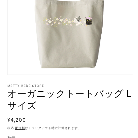
モ
ー
METTY BEBE STORE
ダ
オーガニックトートバッグ L
ル
で
サイズ
メ
デ
ィ
通
¥4,200
ア
(1)
常
税込
配送料
はチェックアウト時に計算されます。
を
価
開