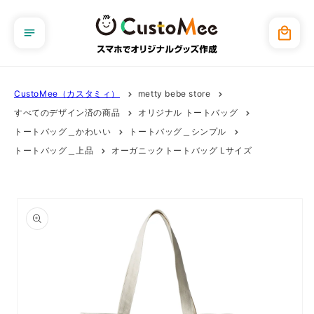
コンテ
ンツに
カ
進む
ー
ト
CustoMee（カスタミィ）
metty bebe store
すべてのデザイン済の商品
オリジナル トートバッグ
トートバッグ＿かわいい
トートバッグ＿シンプル
トートバッグ＿上品
オーガニックトートバッグ Lサイズ
商品情
報にス
キップ