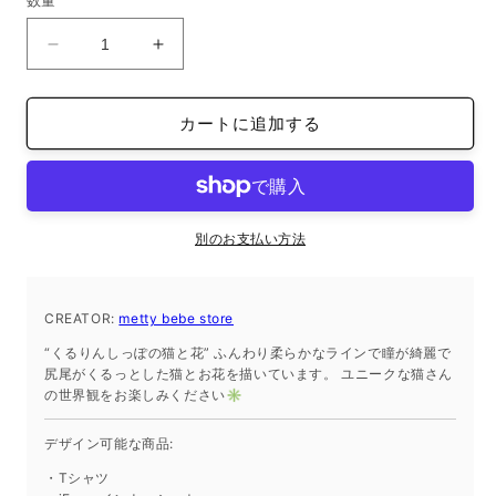
数量
格
く
オ
オ
ー
ー
ガ
ガ
カートに追加する
ニ
ニ
ッ
ッ
ク
ク
ト
ト
ー
ー
別のお支払い方法
ト
ト
バ
バ
CREATOR:
ッ
metty bebe store
ッ
グ
グ
“くるりんしっぽの猫と花” ふんわり柔らかなラインで瞳が綺麗で
L
L
尻尾がくるっとした猫とお花を描いています。 ユニークな猫さん
の世界観をお楽しみください✳︎
サ
サ
イ
イ
デザイン可能な商品:
ズ
ズ
の
の
・Tシャツ