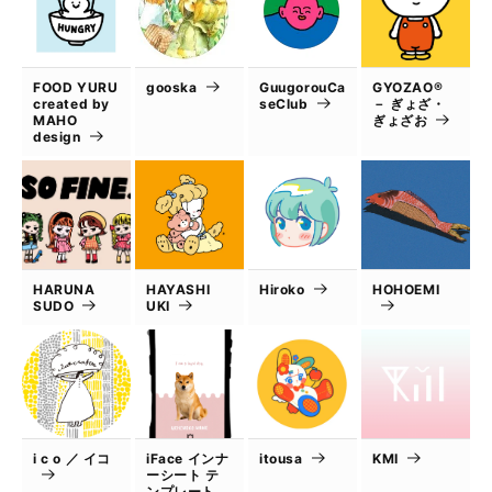
FOOD YURU
gooska
GuugorouCa
GYOZAO®
created by
seClub
－ ぎょざ・
MAHO
ぎょざお
design
HARUNA
HAYASHI
Hiroko
HOHOEMI
SUDO
UKI
i c o ／ イコ
iFace インナ
itousa
KMI
ーシート テ
ンプレート