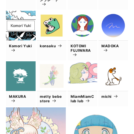
Komori Yuki
konsaku
KOTOMI
MADOKA
FUJIWARA
MAKURA
metty bebe
MiamMiamC
michi
store
lub lub