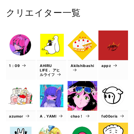
クリエイター一覧
1：09
AHIRU
AkiIshibashi
appz
LIFE． アヒ
ルライフ
azumor
A．YAMI
chao！
fo00oris