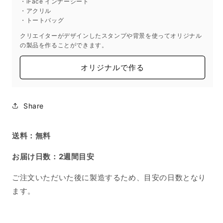
・iFace インナーシート
数
数
・アクリル
量
量
・トートバッグ
を
を
クリエイターがデザインしたスタンプや背景を使ってオリジナル
減
増
の製品を作ることができます。
ら
や
す
す
オリジナルで作る
Share
送料：無料
お届け日数：2週間目安
ご注文いただいた後に製造するため、目安の日数となり
ます。