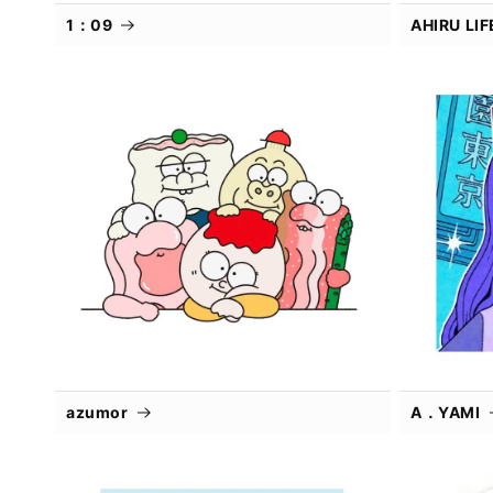
1：09
AHIRU L
azumor
A．YAMI