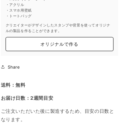
量
量
・アクリル
を
を
・スマホ用壁紙
減
増
・トートバッグ
ら
や
クリエイターがデザインしたスタンプや背景を使ってオリジナ
す
す
ルの製品を作ることができます。
オリジナルで作る
Share
送料：無料
お届け日数：2週間目安
ご注文いただいた後に製造するため、目安の日数と
なります。