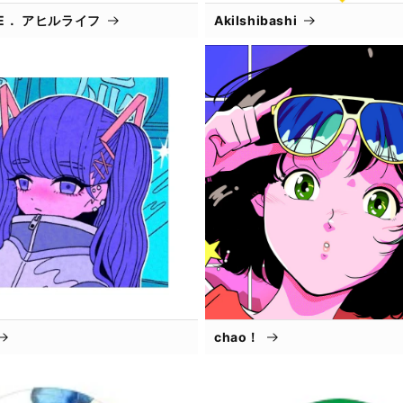
IFE． アヒルライフ
AkiIshibashi
chao！