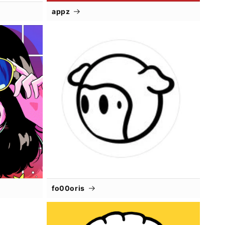
appz
fo00oris