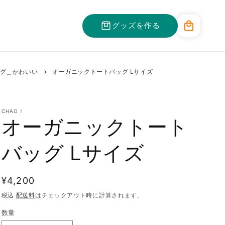
カ
グッズを作る
ー
ト
グ＿かわいい
オーガニックトートバッグ Lサイズ
CHAO！
オーガニックトート
バッグ Lサイズ
通
¥4,200
常
税込
配送料
はチェックアウト時に計算されます。
価
数量
格