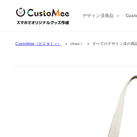
コンテ
ンツに
進む
デザイン済商品
Cus
CustoMee（カスタミィ）
chao！
すべてのデザイン済の商
商品情
報にス
キップ