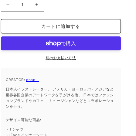
オ
オ
ー
ー
ガ
ガ
カートに追加する
ニ
ニ
ッ
ッ
ク
ク
ト
ト
ー
ー
別のお支払い方法
ト
ト
バ
バ
CREATOR:
ッ
chao！
ッ
グ
グ
日本人イラストレーター。 アメリカ・ヨーロッパ・アジアなど
L
L
世界各国企業のアートワークを手がける他、 日本ではファッシ
ョンブランドやカフェ、 ミュージシャンなどとコラボレーショ
サ
サ
ンを行う。
イ
イ
ズ
ズ
デザイン可能な商品:
の
の
・Tシャツ
数
数
・iFace インナーシート