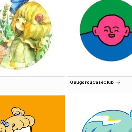
GuugorouCaseClub