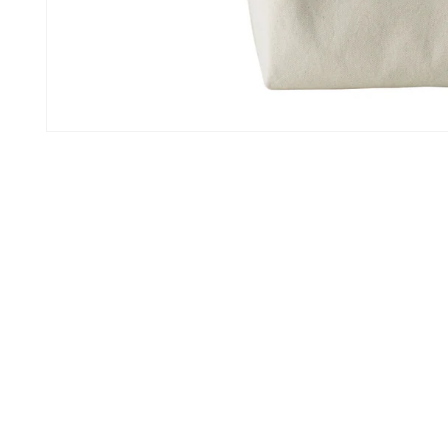
モ
ー
ダ
ル
で
メ
デ
ィ
ア
(1)
を
開
く