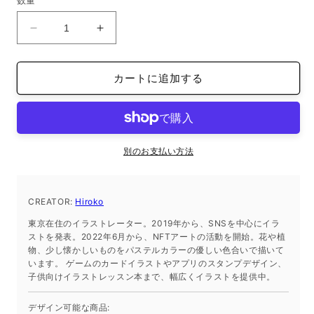
数量
格
く
オ
オ
ー
ー
ガ
ガ
カートに追加する
ニ
ニ
ッ
ッ
ク
ク
ト
ト
ー
ー
別のお支払い方法
ト
ト
バ
バ
CREATOR:
ッ
Hiroko
ッ
グ
グ
東京在住のイラストレーター。2019年から、SNSを中心にイラ
L
L
ストを発表。2022年6月から、NFTアートの活動を開始。花や植
物、少し懐かしいものをパステルカラーの優しい色合いで描いて
サ
サ
います。 ゲームのカードイラストやアプリのスタンプデザイン、
イ
イ
子供向けイラストレッスン本まで、幅広くイラストを提供中。
ズ
ズ
の
の
デザイン可能な商品: