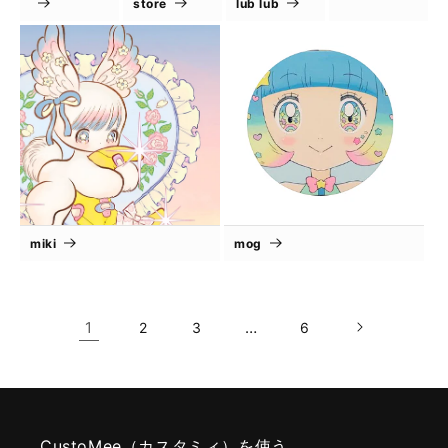
store
lub lub
miki
mog
1
…
2
3
6
CustoMee（カスタミィ）を使う