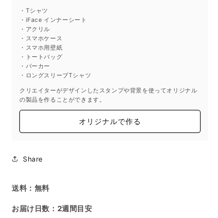
数
数
・Tシャツ
量
量
・iFace インナーシート
を
を
・アクリル
減
増
・スマホケース
・スマホ用壁紙
ら
や
・トートバッグ
す
す
・パーカー
・ロングスリーブTシャツ
クリエイターがデザインしたスタンプや背景を使ってオリジナル
の製品を作ることができます。
オリジナルで作る
Share
送料：無料
お届け日数：2週間目安