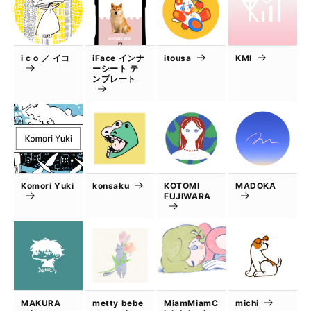
i c o ／ イコ
iFace インナ
itousa
KMI
ーシート テ
ンプレート
Komori Yuki
konsaku
KOTOMI
MADOKA
FUJIWARA
MAKURA
metty bebe
MiamMiamC
michi