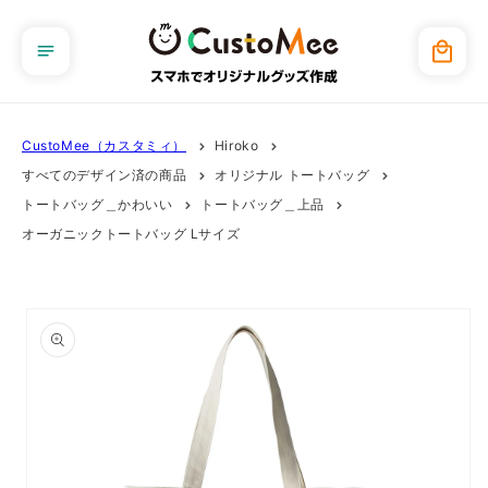
コンテ
ンツに
カ
進む
ー
ト
CustoMee（カスタミィ）
Hiroko
すべてのデザイン済の商品
オリジナル トートバッグ
トートバッグ＿かわいい
トートバッグ＿上品
オーガニックトートバッグ Lサイズ
商品情
報にス
キップ