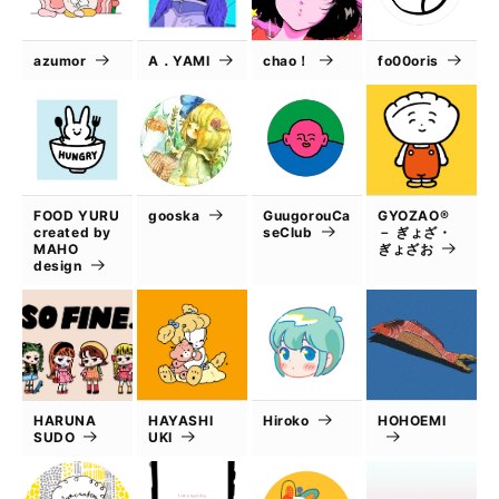
azumor
A．YAMI
chao！
fo00oris
FOOD YURU
gooska
GuugorouCa
GYOZAO®
created by
seClub
－ ぎょざ・
MAHO
ぎょざお
design
HARUNA
HAYASHI
Hiroko
HOHOEMI
SUDO
UKI