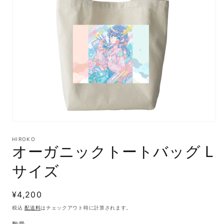
モ
ー
HIROKO
ダ
オーガニックトートバッグ L
ル
で
サイズ
メ
デ
ィ
通
¥4,200
ア
(1)
常
税込
配送料
はチェックアウト時に計算されます。
を
価
開