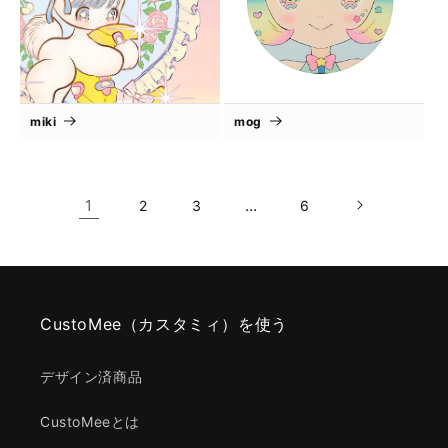
miki
mog
1
…
2
3
6
CustoMee（カスタミィ）を使う
デザイン済商品
CustoMeeとは