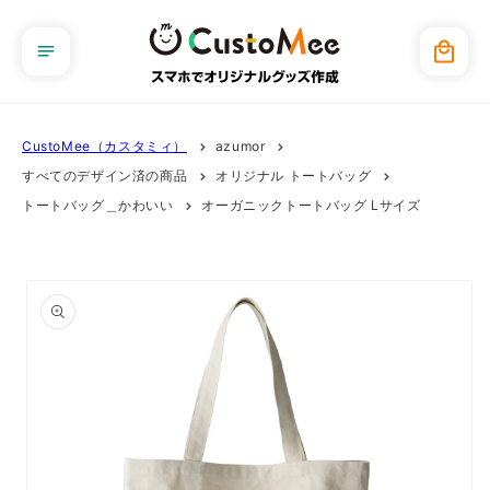
コンテ
ンツに
カ
進む
ー
ト
CustoMee（カスタミィ）
azumor
すべてのデザイン済の商品
オリジナル トートバッグ
トートバッグ＿かわいい
オーガニックトートバッグ Lサイズ
商品情
報にス
キップ