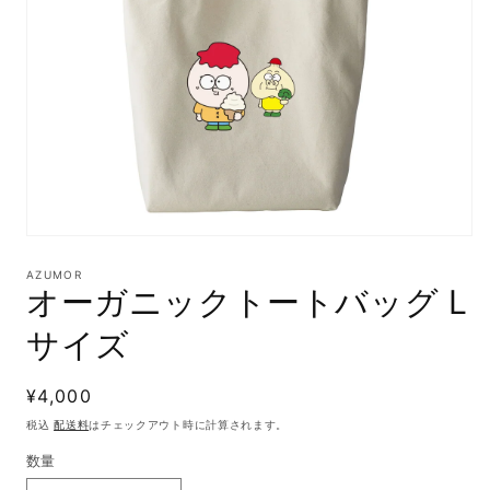
モ
ー
AZUMOR
ダ
オーガニックトートバッグ L
ル
で
サイズ
メ
デ
ィ
通
¥4,000
ア
(1)
常
税込
配送料
はチェックアウト時に計算されます。
を
価
開
数量
格
く