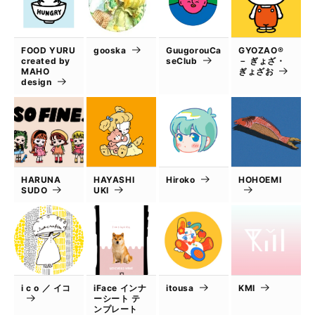
FOOD YURU
gooska
GuugorouCa
GYOZAO®
created by
seClub
－ ぎょざ・
MAHO
ぎょざお
design
HARUNA
HAYASHI
Hiroko
HOHOEMI
SUDO
UKI
i c o ／ イコ
iFace インナ
itousa
KMI
ーシート テ
ンプレート