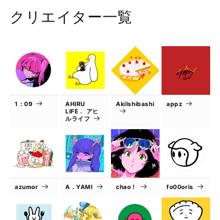
クリエイター一覧
1：09
AHIRU
AkiIshibashi
appz
LIFE． アヒ
ルライフ
azumor
A．YAMI
chao！
fo00oris