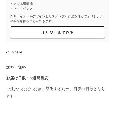
量
量
・スマホ用壁紙
を
を
・トートバッグ
減
増
クリエイターがデザインしたスタンプや背景を使ってオリジナル
ら
や
の製品を作ることができます。
す
す
オリジナルで作る
Share
送料：無料
お届け日数：2週間目安
ご注文いただいた後に製造するため、目安の日数となり
ます。