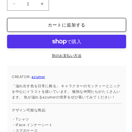
オ
オ
ー
ー
ガ
ガ
カートに追加する
ニ
ニ
ッ
ッ
ク
ク
ト
ト
ー
ー
別のお支払い方法
ト
ト
バ
バ
CREATOR:
ッ
azumor
ッ
グ
グ
「溢れ出す色を日常に飾る」 キャラクターのモッティーとニック
L
L
を中心にイラストを描いています。 愉快な仲間たちがたくさんい
ます。 色が溢れるazumorの世界をぜひ覗いてみてください！
サ
サ
イ
イ
デザイン可能な商品:
ズ
ズ
の
の
・Tシャツ
・iFace インナーシート
数
数
・スマホケース