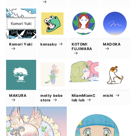
Komori Yuki
konsaku
KOTOMI
MADOKA
FUJIWARA
MAKURA
metty bebe
MiamMiamC
michi
store
lub lub