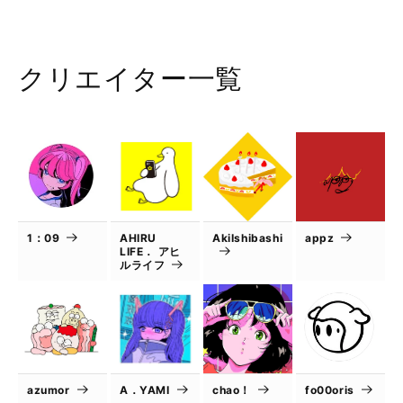
クリエイター一覧
1：09
AHIRU
AkiIshibashi
appz
LIFE． アヒ
ルライフ
azumor
A．YAMI
chao！
fo00oris