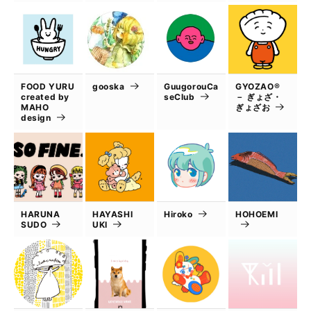
FOOD YURU
gooska
GuugorouCa
GYOZAO®
created by
seClub
－ ぎょざ・
MAHO
ぎょざお
design
HARUNA
HAYASHI
Hiroko
HOHOEMI
SUDO
UKI