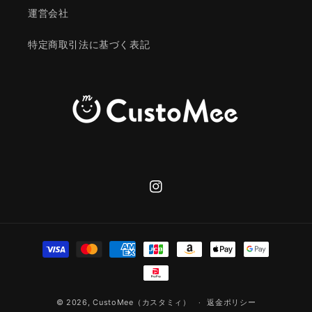
運営会社
特定商取引法に基づく表記
Instagram
決
済
方
法
© 2026,
CustoMee（カスタミィ）
返金ポリシー