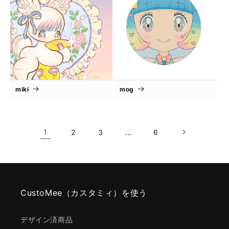
miki
mog
1
…
2
3
6
CustoMee（カスタミィ）を使う
デザイン済商品