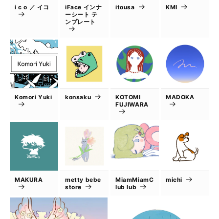
i c o ／ イコ
iFace インナ
itousa
KMI
ーシート テ
ンプレート
Komori Yuki
konsaku
KOTOMI
MADOKA
FUJIWARA
MAKURA
metty bebe
MiamMiamC
michi
store
lub lub