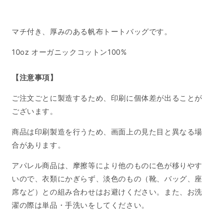
企
企
画
画
keirin
keirin
マチ付き、厚みのある帆布トートバッグです。
kikaku
kikaku
の
の
10oz オーガニックコットン100%
数
数
量
量
【注意事項】
を
を
ご注文ごとに製造するため、印刷に個体差が出ることが
減
増
ら
や
ございます。
す
す
商品は印刷製造を行うため、画面上の見た目と異なる場
合があります。
アパレル商品は、摩擦等により他のものに色が移りやす
いので、衣類にかぎらず、淡色のもの（靴、バッグ、座
席など）との組み合わせはお避けください。また、お洗
濯の際は単品・手洗いをしてください。