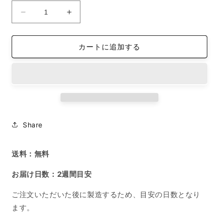
オ
オ
ー
ー
ガ
ガ
カートに追加する
ニ
ニ
ッ
ッ
ク
ク
ト
ト
ー
ー
ト
ト
バ
バ
Share
ッ
ッ
グ
グ
送料：無料
L
L
サ
サ
お届け日数：2週間目安
イ
イ
ズ
ズ
ご注文いただいた後に製造するため、目安の日数となり
競
競
ます。
輪
輪