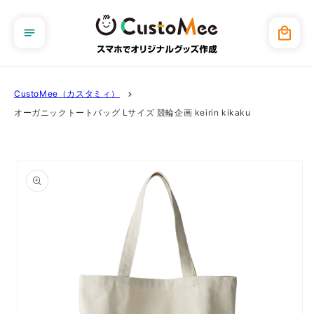
コンテ
ンツに
カ
進む
ー
ト
CustoMee（カスタミィ）
オーガニックトートバッグ Lサイズ 競輪企画 keirin kikaku
商品情
報にス
キップ