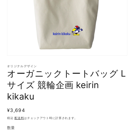
モ
ー
オリジナルデザイン
ダ
オーガニックトートバッグ L
ル
で
サイズ 競輪企画 keirin
メ
デ
kikaku
ィ
ア
(1)
通
¥3,694
を
開
常
税込
配送料
はチェックアウト時に計算されます。
く
価
数量
格