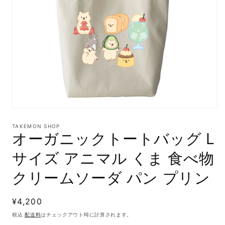
モ
ー
TAKEMON SHOP
ダ
オーガニックトートバッグ L
ル
で
サイズ アニマル くま 食べ物
メ
デ
クリームソーダ パン プリン
ィ
ア
(1)
通
¥4,200
を
開
常
税込
配送料
はチェックアウト時に計算されます。
く