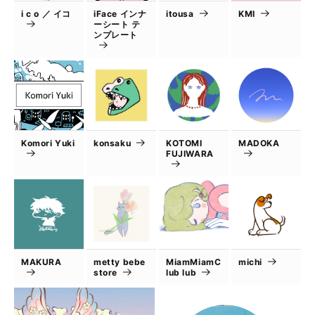
i c o ／ イコ
iFace インナ
itousa
KMI
ーシート テ
ンプレート
Komori Yuki
konsaku
KOTOMI
MADOKA
FUJIWARA
MAKURA
metty bebe
MiamMiamC
michi
store
lub lub