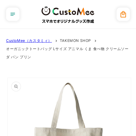
コンテ
ンツに
カ
進む
ー
ト
CustoMee（カスタミィ）
TAKEMON SHOP
オーガニックトートバッグ Lサイズ アニマル くま 食べ物 クリームソー
ダ パン プリン
商品情
報にス
キップ