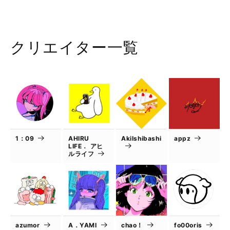
クリエイター一覧
1：09
AHIRU
AkiIshibashi
appz
LIFE． アヒ
ルライフ
azumor
A．YAMI
chao！
fo00oris