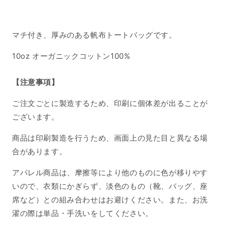
リ
リ
ン
ン
の
の
マチ付き、厚みのある帆布トートバッグです。
数
数
量
量
10oz オーガニックコットン100%
を
を
減
増
【注意事項】
ら
や
す
す
ご注文ごとに製造するため、印刷に個体差が出ることが
ございます。
商品は印刷製造を行うため、画面上の見た目と異なる場
合があります。
アパレル商品は、摩擦等により他のものに色が移りやす
いので、衣類にかぎらず、淡色のもの（靴、バッグ、座
席など）との組み合わせはお避けください。また、お洗
濯の際は単品・手洗いをしてください。