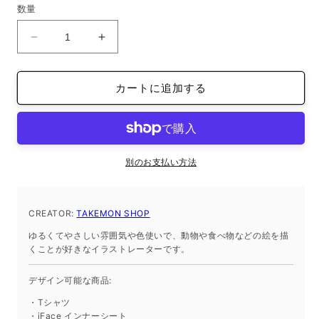
価
数量
格
オ
オ
ー
ー
ガ
ガ
カートに追加する
ニ
ニ
ッ
ッ
ク
ク
ト
ト
ー
ー
別のお支払い方法
ト
ト
バ
バ
CREATOR:
ッ
TAKEMON SHOP
ッ
グ
グ
ゆるくてやさしい雰囲気や色使いで、動物や食べ物などの絵を描
L
L
くことが好きなイラストレーターです。
サ
サ
イ
イ
デザイン可能な商品:
ズ
ズ
・Tシャツ
ア
ア
・iFace インナーシート