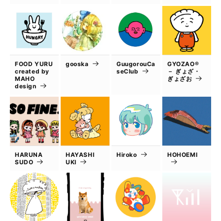
FOOD YURU
gooska
GuugorouCa
GYOZAO®
created by
seClub
－ ぎょざ・
MAHO
ぎょざお
design
HARUNA
HAYASHI
Hiroko
HOHOEMI
SUDO
UKI