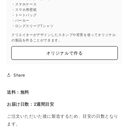
・スマホケース
ニ
ニ
・スマホ用壁紙
マ
マ
・トートバッグ
ル
ル
・パーカー
く
く
・ロングスリーブTシャツ
ま
ま
クリエイターがデザインしたスタンプや背景を使ってオリジナル
食
食
の製品を作ることができます。
べ
べ
オリジナルで作る
物
物
ク
ク
リ
リ
ー
ー
Share
ム
ム
ソ
ソ
送料：無料
ー
ー
ダ
ダ
お届け日数：2週間目安
パ
パ
ン
ン
ご注文いただいた後に製造するため、目安の日数となり
プ
プ
ます。