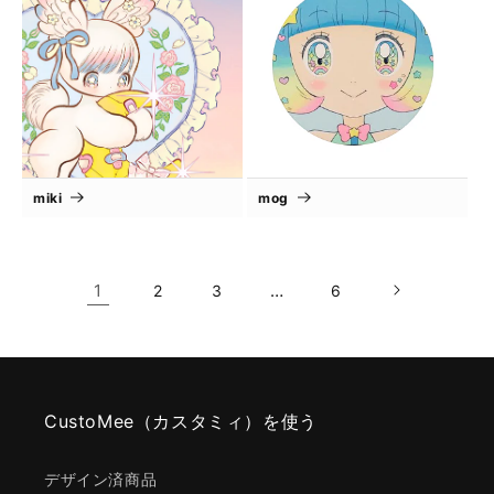
miki
mog
1
…
2
3
6
CustoMee（カスタミィ）を使う
デザイン済商品