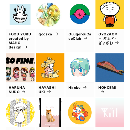
FOOD YURU
gooska
GuugorouCa
GYOZAO®
created by
seClub
－ ぎょざ・
MAHO
ぎょざお
design
HARUNA
HAYASHI
Hiroko
HOHOEMI
SUDO
UKI