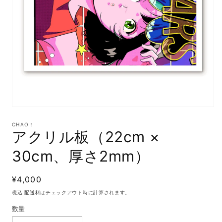
モ
ー
CHAO！
ダ
アクリル板（22cm ×
ル
で
30cm、厚さ2mm）
メ
デ
ィ
通
¥4,000
ア
(1)
常
税込
配送料
はチェックアウト時に計算されます。
を
価
開
数量
格
く