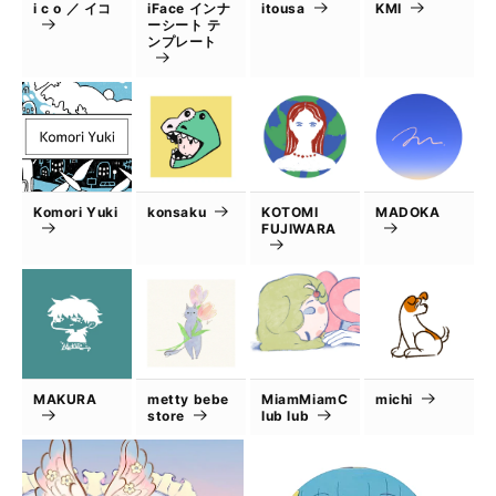
i c o ／ イコ
iFace インナ
itousa
KMI
ーシート テ
ンプレート
Komori Yuki
konsaku
KOTOMI
MADOKA
FUJIWARA
MAKURA
metty bebe
MiamMiamC
michi
store
lub lub