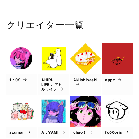
クリエイター一覧
1：09
AHIRU
AkiIshibashi
appz
LIFE． アヒ
ルライフ
azumor
A．YAMI
chao！
fo00oris