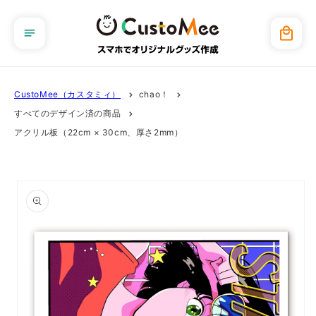
コンテ
ンツに
カ
進む
ー
ト
CustoMee（カスタミィ）
chao！
すべてのデザイン済の商品
アクリル板（22cm × 30cm、厚さ2mm）
商品情
報にス
キップ