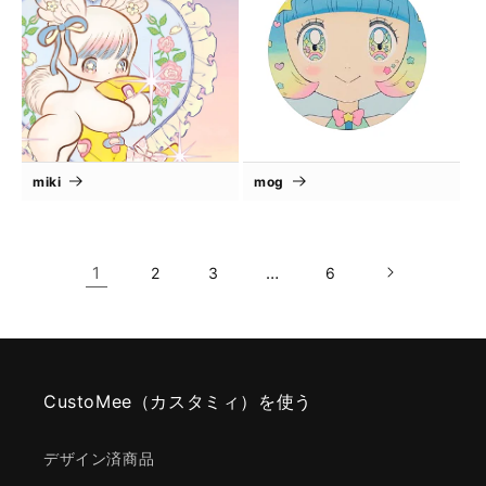
miki
mog
1
…
2
3
6
CustoMee（カスタミィ）を使う
デザイン済商品