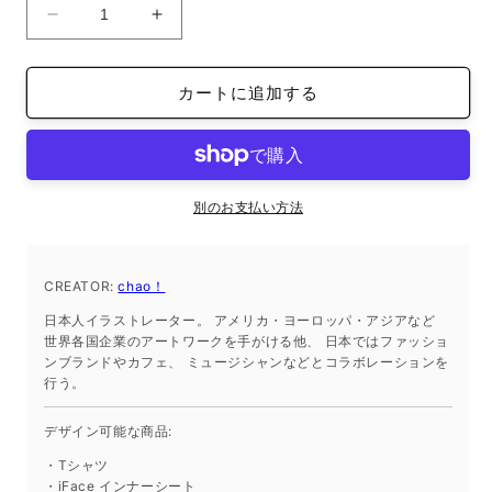
ア
ア
ク
ク
リ
リ
カートに追加する
ル
ル
板
板
（22cm
（22cm
×
×
30cm、
30cm、
別のお支払い方法
厚
厚
さ
さ
2mm）
2mm）
CREATOR:
chao！
の
の
日本人イラストレーター。 アメリカ・ヨーロッパ・アジアなど
数
数
世界各国企業のアートワークを手がける他、 日本ではファッショ
ンブランドやカフェ、 ミュージシャンなどとコラボレーションを
量
量
行う。
を
を
減
増
デザイン可能な商品:
ら
や
・Tシャツ
す
す
・iFace インナーシート