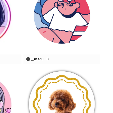
⚫︎＿maru