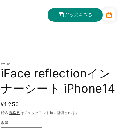
カ
グッズを作る
ー
ト
TONO
iFace reflectionイン
ナーシート iPhone14
通
¥1,250
常
税込
配送料
はチェックアウト時に計算されます。
価
数量
格