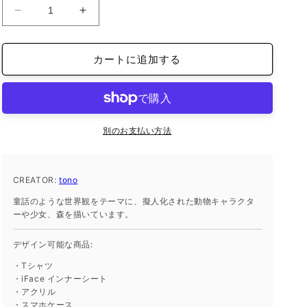
iFace
iFace
reflection
reflection
イ
イ
カートに追加する
ン
ン
ナ
ナ
ー
ー
シ
シ
ー
ー
別のお支払い方法
ト
ト
iPhone14
iPhone14
の
の
CREATOR:
tono
数
数
童話のような世界観をテーマに、擬人化された動物キャラクタ
量
量
ーや少女、森を描いています。
を
を
減
増
デザイン可能な商品:
ら
や
・Tシャツ
す
す
・iFace インナーシート
・アクリル
・スマホケース