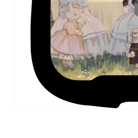
モ
ー
ダ
ル
で