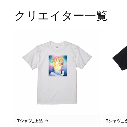
メ
デ
ィ
クリエイター一覧
ア
(1)
を
開
く
Tシャツ_上品
Tシャツ＿