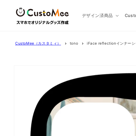
コンテ
ンツに
進む
デザイン済商品
Cus
CustoMee（カスタミィ）
tono
iFace reflectionインナーシ
商品情
報にス
キップ