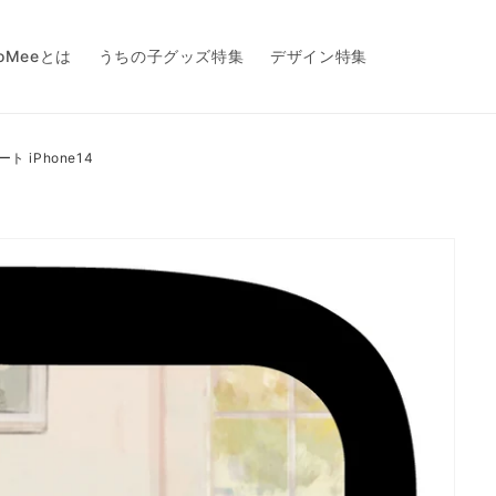
toMeeとは
うちの子グッズ特集
デザイン特集
ート iPhone14