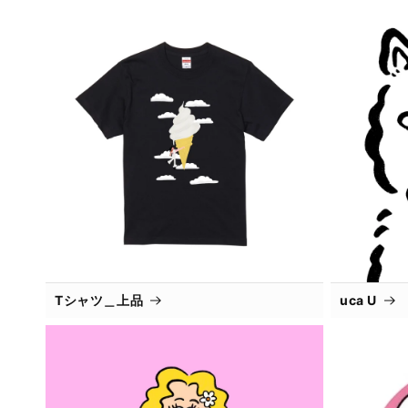
Tシャツ＿上品
uca U