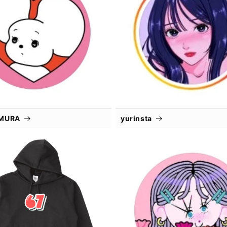
IMURA
yurinsta