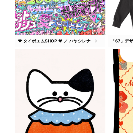
❤︎ タイポエムSHOP ❤︎ ／ ハヤシレナ
「67」デ