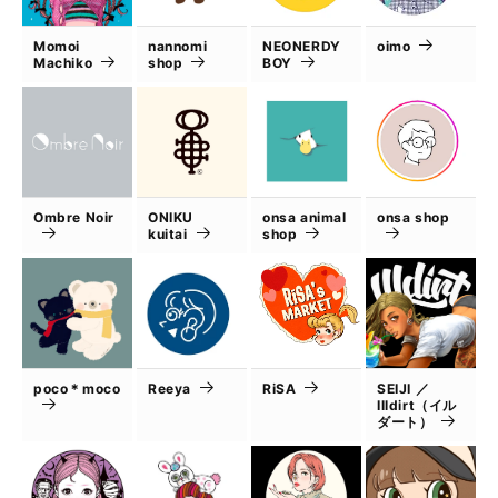
Momoi
nannomi
NEONERDY
oimo
Machiko
shop
BOY
Ombre Noir
ONIKU
onsa animal
onsa shop
kuitai
shop
poco＊moco
Reeya
RiSA
SEIJI ／
Illdirt（イル
ダート）