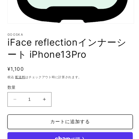
モ
ー
GOOSKA
ダ
iFace reflectionインナーシ
ル
で
ート iPhone13Pro
メ
デ
ィ
通
¥1,100
ア
(1)
常
税込
配送料
はチェックアウト時に計算されます。
を
価
開
数量
格
く
iFace
iFace
reflection
reflection
イ
イ
カートに追加する
ン
ン
ナ
ナ
ー
ー