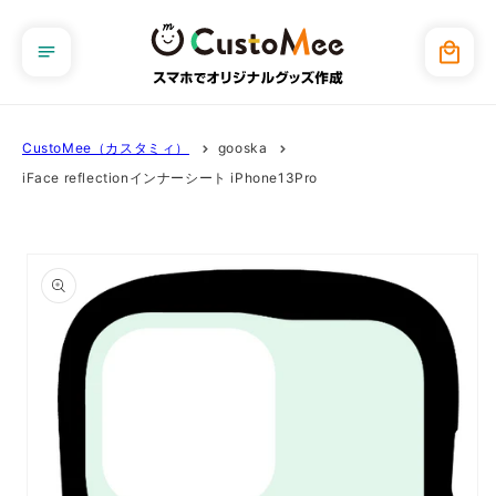
コンテ
ンツに
カ
進む
ー
ト
CustoMee（カスタミィ）
gooska
iFace reflectionインナーシート iPhone13Pro
商品情
報にス
キップ