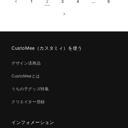
2
…
1
3
4
6
CustoMee（カスタミィ）を使う
デザイン済商品
CustoMeeとは
うちの子グッズ特集
クリエイター登録
インフォメーション