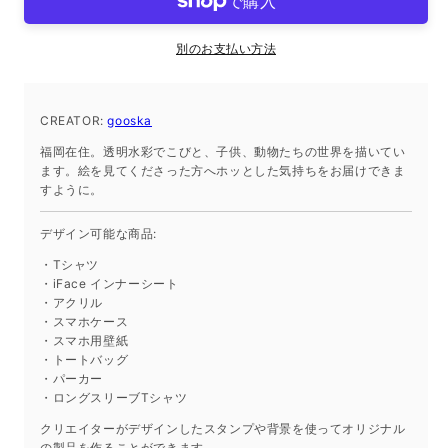
シ
シ
ー
ー
別のお支払い方法
ト
ト
iPhone13Pro
iPhone13Pro
の
の
CREATOR:
gooska
数
数
福岡在住。透明水彩でこびと、子供、動物たちの世界を描いてい
量
量
ます。絵を見てくださった方へホッとした気持ちをお届けできま
を
を
すように。
減
増
ら
や
デザイン可能な商品:
す
す
・Tシャツ
・iFace インナーシート
・アクリル
・スマホケース
・スマホ用壁紙
・トートバッグ
・パーカー
・ロングスリーブTシャツ
クリエイターがデザインしたスタンプや背景を使ってオリジナル
の製品を作ることができます。