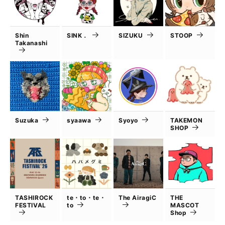
Shin
SINK．
SIZUKU
STOOP
Takanashi
Suzuka
syaawa
Syoyo
TAKEMON
SHOP
TASHIROCK
te・to・te・
The AiragiC
THE
FESTIVAL
to
MASCOT
Shop