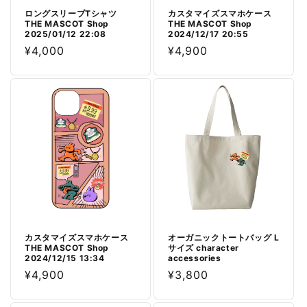
ロングスリーブTシャツ
カスタマイズスマホケース
THE MASCOT Shop
THE MASCOT Shop
2025/01/12 22:08
2024/12/17 20:55
通
¥4,000
通
¥4,900
常
常
価
価
格
格
カスタマイズスマホケース
オーガニックトートバッグ L
THE MASCOT Shop
サイズ character
2024/12/15 13:34
accessories
通
¥4,900
通
¥3,800
常
常