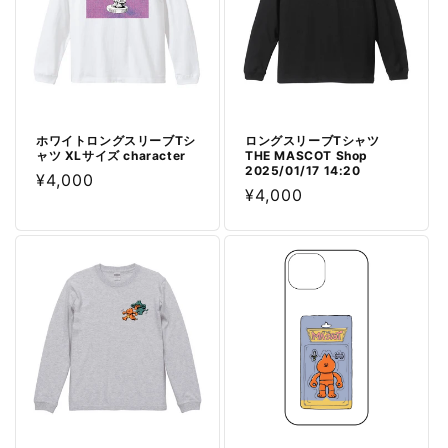
ホワイトロングスリーブTシ
ロングスリーブTシャツ
ャツ XLサイズ character
THE MASCOT Shop
2025/01/17 14:20
通
¥4,000
通
¥4,000
常
常
価
価
格
格