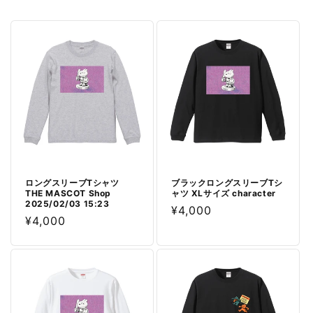
ロングスリーブTシャツ
ブラックロングスリーブTシ
THE MASCOT Shop
ャツ XLサイズ character
2025/02/03 15:23
通
¥4,000
通
¥4,000
常
常
価
価
格
格