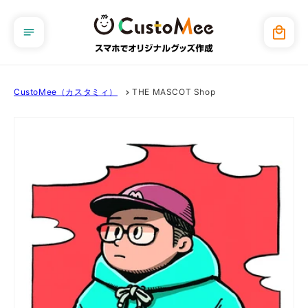
コンテ
ンツに
カ
進む
ー
ト
CustoMee（カスタミィ）
THE MASCOT Shop