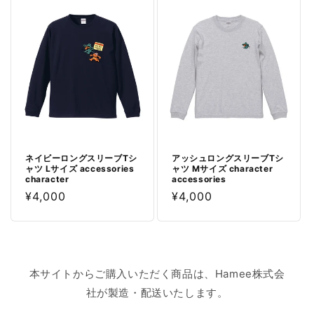
価
価
格
格
ネイビーロングスリーブTシ
アッシュロングスリーブTシ
ャツ Lサイズ accessories
ャツ Mサイズ character
character
accessories
通
¥4,000
通
¥4,000
常
常
価
価
格
格
本サイトからご購入いただく商品は、Hamee株式会
社が製造・配送いたします。