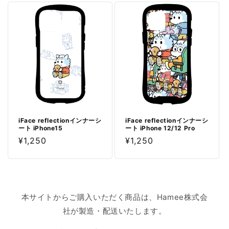
価
価
格
格
iFace reflectionインナーシ
iFace reflectionインナーシ
ート iPhone15
ート iPhone 12/12 Pro
通
¥1,250
通
¥1,250
常
常
価
価
格
格
本サイトからご購入いただく商品は、Hamee株式会
社が製造・配送いたします。