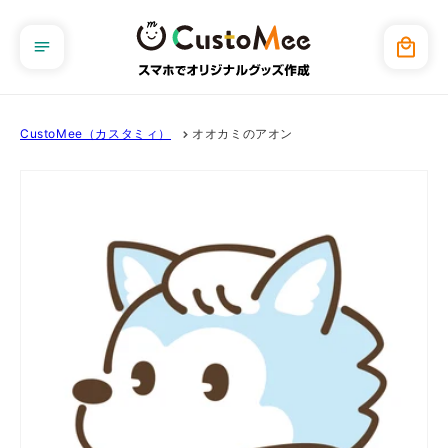
コンテ
ンツに
カ
進む
ー
ト
CustoMee（カスタミィ）
オオカミのアオン